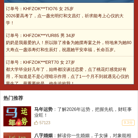
订单号：KHFZOK***TIO76 女 25岁
2026要高考了，点一盏光明灯和文昌灯，祈求能考上心仪的大
学！
订单号：KHFZOK***YUR85 男 34岁
奶奶是我最爱的人！所以除了准备为她摆寿宴之外，特地来为她80
大寿点一盏添寿灯和生辰灯，祝愿她平安幸福，长命百岁。
订单号：KHFZOK***ERT70 女 27岁
都大学毕业好几年了，始终都没谈过恋爱，点了桃花灯感觉好有
用，不知道是不是心理暗示作用，点了1一个月不到就遇见心仪的
男生了，最重要的是，他先追的我！
订单号：KHFZOK***ACL22 女 26岁
热门推荐
我就是典型的颜值不够，衣着打扮、行为举止来凑。男生的综合评
马年运势
：了解2026年运势，把握先机，财旺事
价分跟这个测试结果差不多吧！
业旺！
订单号：KHFZOK***FTH45 女 22岁
57123
9.3分
对自己的评价一直不够高，可能因为我是完美主义吧，这个影响了
八字婚姻
：解读你一生婚姻，子女缘，对象能相
我的自信，所以总是不能很自如地展现自我魅力。估计我在两性关