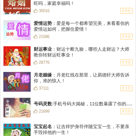
旺吗，家庭幸福吗！
系上，就这一个bug了~
35016
9.6分
订单号：KHFZOK***REG34 男 30岁
爱情运势
：爱是每一个都希望完美，来看看你的
这个测试还挺有意思的，比较客观地对自己进行了评价，比从朋友
爱情运如何，把握住爱情！
那里求证要好多了，毕竟大家都会说客套话。
21586
9.5分
订单号：KHFZOK***JJF90 男 21岁
财运事业
：财运十断九验，哪些人走财运？大师
不高兴……果然测试结果的魅力不够高，看来从各个方面都要努力
教你转财运旺事业！
提升啊，否则感觉脱单无望了~
28776
9.3分
订单号：KHFZOK***FDG65 男 25岁
月老姻缘
：月老红线在那里，让易德轩大师告诉
生日许了三个愿望，点了一盏生辰灯，来年检验我的愿望是否都能
你，准的惊人！
心想事成。
37111
9.1分
订单号：KHFZOK***ETR 女 29岁
号码灵数
:手机号码大揭秘，11位数暴露了你的.....
新公司开业，体会做老板不易！点个招财灯，不求发大财，只求公
21699
9.5分
司可以稳定发展正常运转，可以按时给员工发工资，就能令我感到
安慰了
宝宝起名
：让吉祥护身符伴随宝宝一生，不要亲
订单号：KHFZOK***YUE64 男 28岁
手毁掉他的一生！