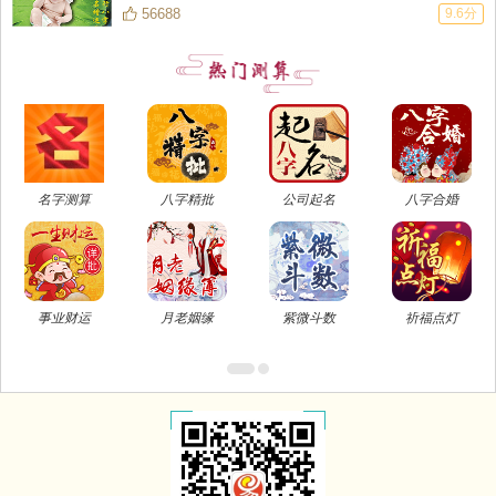
为新年点一盏事业灯，在同一家公司做了很多年，工资一直没涨，
56688
9.6分
希望明年工作可以遇到更好的机会，令我有机会发挥，生活能有一
个好的起色！
名字测算
八字精批
公司起名
八字合婚
事业财运
月老姻缘
紫微斗数
祈福点灯