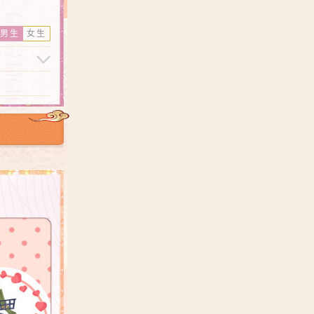
男生
女生